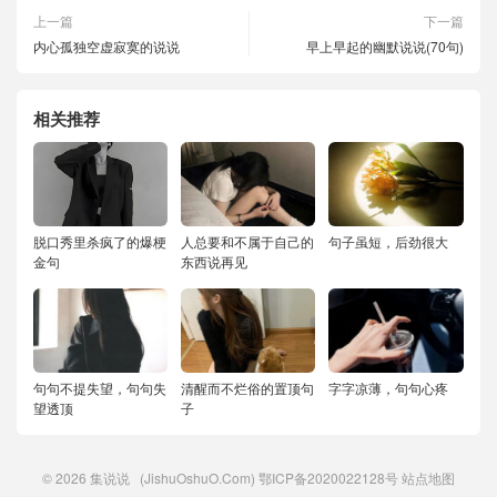
上一篇
下一篇
内心孤独空虚寂寞的说说
早上早起的幽默说说(70句)
相关推荐
脱口秀里杀疯了的爆梗
人总要和不属于自己的
句子虽短，后劲很大
金句
东西说再见
句句不提失望，句句失
清醒而不烂俗的置顶句
字字凉薄，句句心疼
望透顶
子
© 2026
集说说
(JishuOshuO.Com)
鄂ICP备2020022128号
站点地图