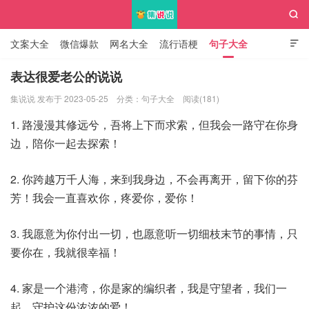

文案大全
微信爆款
网名大全
流行语梗
句子大全

知识大全
表达很爱老公的说说
集说说 发布于 2023-05-25
分类：
句子大全
阅读(181)
集说说
1. 路漫漫其修远兮，吾将上下而求索，但我会一路守在你身
边，陪你一起去探索！
2. 你跨越万千人海，来到我身边，不会再离开，留下你的芬
芳！我会一直喜欢你，疼爱你，爱你！
3. 我愿意为你付出一切，也愿意听一切细枝末节的事情，只
要你在，我就很幸福！
4. 家是一个港湾，你是家的编织者，我是守望者，我们一
起，守护这份浓浓的爱！