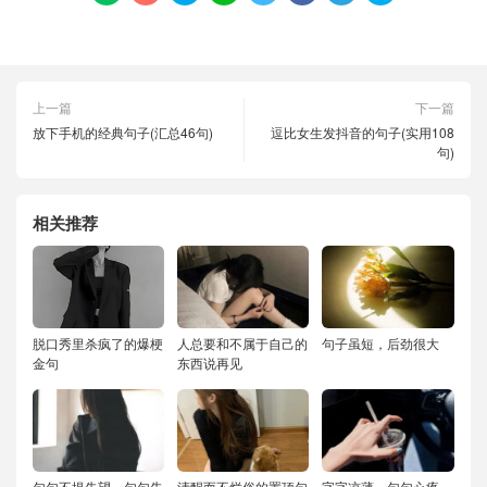
上一篇
下一篇
放下手机的经典句子(汇总46句)
逗比女生发抖音的句子(实用108
句)
相关推荐
脱口秀里杀疯了的爆梗
人总要和不属于自己的
句子虽短，后劲很大
金句
东西说再见
句句不提失望，句句失
清醒而不烂俗的置顶句
字字凉薄，句句心疼