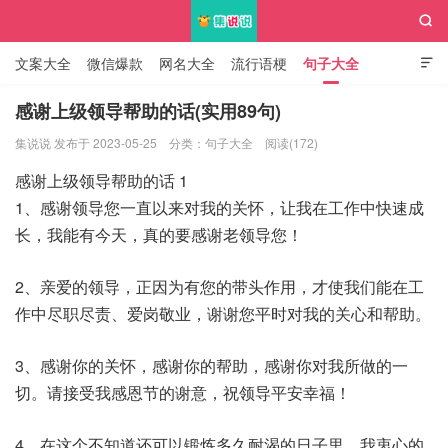

文案大全
微信爆款
网名大全
流行语梗
句子大全

知识大全
感谢上级领导帮助的话(实用89句)
集说说 发布于 2023-05-25
分类：
句子大全
阅读(172)
集说说
感谢上级领导帮助的话 1
1、感谢领导您一直以来对我的关怀，让我在工作中快速成
长，我能有今天，真的要感谢老领导您！
2、亲爱的领导，正因为有您的带头作用，才使我们能在工
作中尽职尽责、爱岗敬业，谢谢您平时对我的关心和帮助。
3、感谢你的关怀，感谢你的帮助，感谢你对我所做的一
切。请接受我感恩节的谢意，祝领导平安幸福！
4、在这个不知道还可以锻炼多久耐渴的日子里，我衷心的