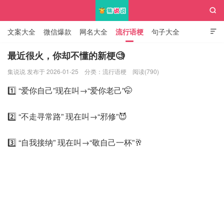

文案大全
微信爆款
网名大全
流行语梗
句子大全

知识大全
最近很火，你却不懂的新梗🧐
集说说 发布于 2026-01-25
分类：
流行语梗
阅读(790)
集说说
1️⃣ “爱你自己”现在叫→“爱你老己”🤭
2️⃣ “不走寻常路” 现在叫→“邪修”😈
3️⃣ “自我接纳” 现在叫→“敬自己一杯”🥂