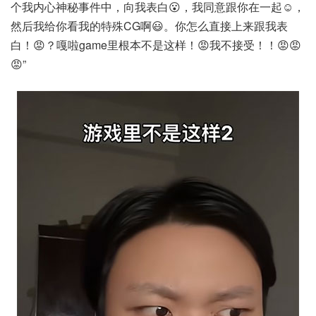
个我内心神秘事件中，向我表白😮，我同意跟你在一起☺️，
然后我给你看我的特殊CG啊😃。你怎么直接上来跟我表
白！😡？嘎啦game里根本不是这样！😡我不接受！！😡😡
😡”