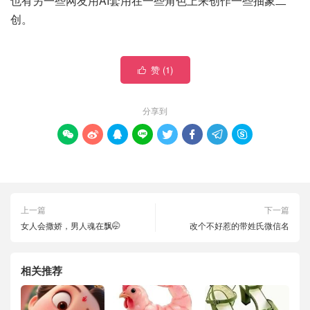
也有另一些网友用AI套用在一些角色上来创作一些抽象二
创。
赞 (
1
)

分享到








上一篇
下一篇
女人会撒娇，男人魂在飘🤭
改个不好惹的带姓氏微信名
相关推荐