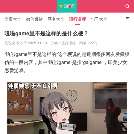

文案大全
微信爆款
网名大全
流行语梗
句子大全

知识大全
嘎啦game里不是这样的是什么梗？
集说说 发布于 2025-11-13
分类：
流行语梗
阅读(2227)
集说说
“嘎啦game里不是这样的”这个梗说的是近期很多网友发癫模
仿的一段内容，其中“嘎啦game”是指“galgame”，即美少女
恋爱游戏。