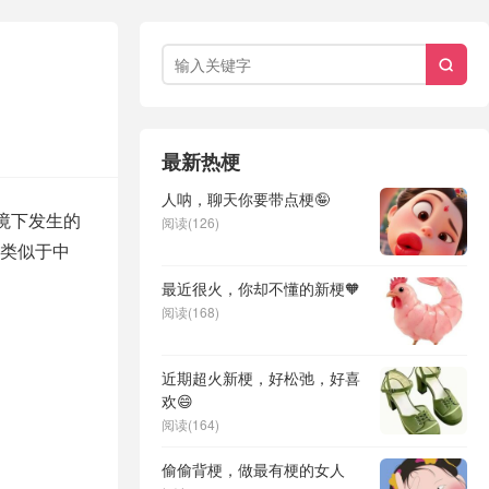

最新热梗
人呐，聊天你要带点梗🤪
境下发生的
阅读(126)
类似于中
最近很火，你却不懂的新梗🧡
阅读(168)
近期超火新梗，好松弛，好喜
欢😄
阅读(164)
偷偷背梗，做最有梗的女人