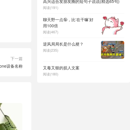
高兴适合发朋友圈的短句子说说(精选65句)
阅读(191)
聊天野一点🤪，比‘在干嘛’好
用100倍
阅读(467)
逆风局局长是什么梗？
阅读(235)
下一篇
one设备名称
又毒又狠的损人文案
阅读(180)