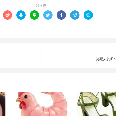
分享到







笑死人的iPh