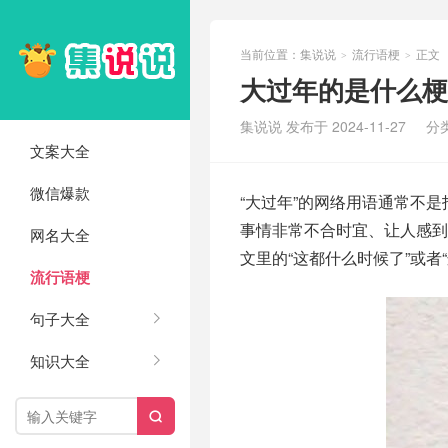
当前位置：
集说说
流行语梗
正文
>
>
大过年的是什么梗
集说说 发布于 2024-11-27
分
文案大全
微信爆款
“大过年”的网络用语通常不
事情非常不合时宜、让人感
网名大全
文里的“这都什么时候了”或者
流行语梗
句子大全
知识大全
