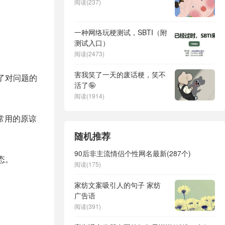
阅读(237)
一种网络玩梗测试，SBTI（附
测试入口）
阅读(2473)
害我笑了一天的废话梗，笑不
了对问题的
活了🤪
阅读(1914)
常用的原谅
随机推荐
90后非主流情侣个性网名最新(287个)
态。
阅读(175)
家纺文案吸引人的句子 家纺
广告语
阅读(391)