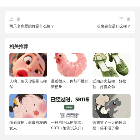
上一篇
下一篇
两只老虎爱跳舞是什么梗？
听泉鉴宝是什么梗？
相关推荐
人呐，聊天你要带点梗
最近很火，你却不懂的
近期超火新梗，好松
🤪
新梗🧡
弛，好喜欢😄
偷偷背梗，做最有梗的
一种网络玩梗测试，
害我笑了一天的废话
女人
SBTI（附测试入口）
梗，笑不活了🤪