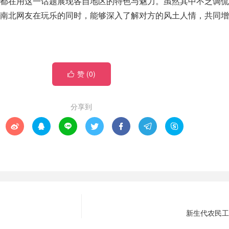
们都在用这一话题展现各自地区的特色与魅力。虽然其中不乏调侃
望南北网友在玩乐的同时，能够深入了解对方的风土人情，共同增
赞 (
0
)

分享到







新生代农民工