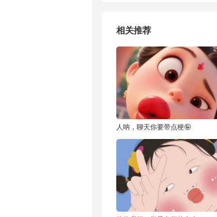
相关推荐
人呐，聊天你要带点梗🤪