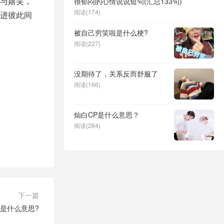
与嬉笑，
很郁闷的心情说说短句(汇总133句)
阅读(174)
进彼此间
被自己穷笑啦是什么梗?
阅读(227)
没期待了，关系反而舒服了
阅读(166)
灿白CP是什么意思？
阅读(284)
下一篇
是什么意思?