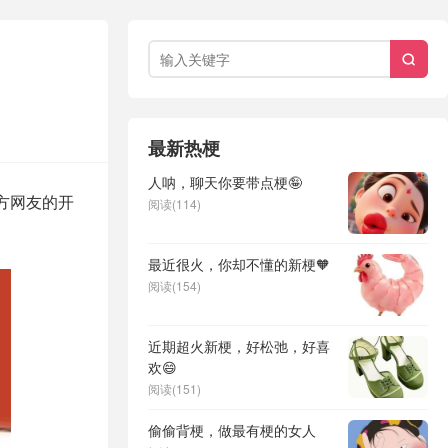

最新热梗
人呐，聊天你要带点梗🤪
方网友的开
阅读(114)
最近很火，你却不懂的新梗🧡
阅读(154)
近期超火新梗，好松弛，好喜
欢😄
阅读(151)
偷偷背梗，做最有梗的女人