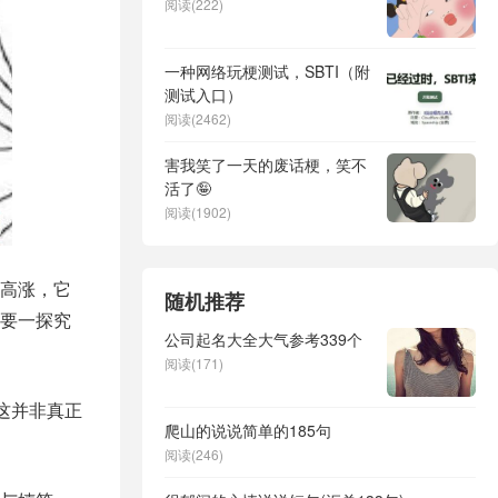
阅读(222)
一种网络玩梗测试，SBTI（附
测试入口）
阅读(2462)
害我笑了一天的废话梗，笑不
活了🤪
阅读(1902)
高涨，它
随机推荐
要一探究
公司起名大全大气参考339个
阅读(171)
这并非真正
爬山的说说简单的185句
阅读(246)