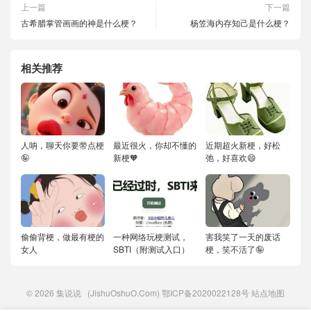
上一篇
下一篇
古希腊掌管画画的神是什么梗？
杨笠海内存知己是什么梗？
相关推荐
人呐，聊天你要带点梗
最近很火，你却不懂的
近期超火新梗，好松
🤪
新梗🧡
弛，好喜欢😄
偷偷背梗，做最有梗的
一种网络玩梗测试，
害我笑了一天的废话
女人
SBTI（附测试入口）
梗，笑不活了🤪
© 2026
集说说
(JishuOshuO.Com)
鄂ICP备2020022128号
站点地图