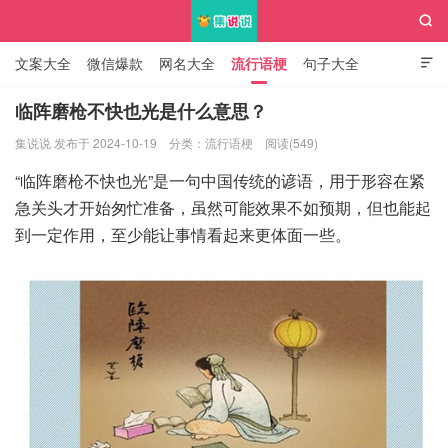

文案大全
微信爆款
网名大全
流行语梗
句子大全

知识大全
临阵磨枪不快也光是什么意思？
集说说 发布于 2024-10-19
分类：
流行语梗
阅读(549)
集说说
“临阵磨枪不快也光”是一句中国传统的谚语，用于形容在紧
急关头才开始匆忙准备，虽然可能效果不如预期，但也能起
到一定作用，至少能让事情看起来更体面一些。