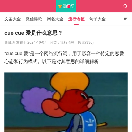

文案大全
微信爆款
网名大全
流行语梗
句子大全

知识大全
cue cue 爱是什么意思？
集说说 发布于 2024-10-07
分类：
流行语梗
阅读(336)
集说说
“cue cue 爱”是一个网络流行词，用于形容一种特定的恋爱
心态和行为模式。以下是对其意思的详细解析：