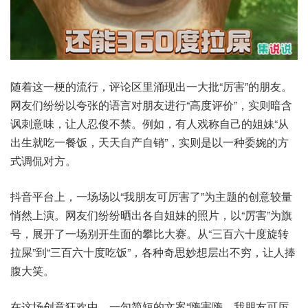
随着这一梗的流行，评论区里涌现出一大批“厉害”的朋友。
网友们纷纷以夸张的语言对朋友进行“高度评价”，实则暗含
讽刺意味，让人忍俊不禁。例如，有人戏称自己的姐妹“从
出生就吃一餐饭，天天自产自销”，实则是以一种委婉的方
式调侃对方。
抖音平台上，一场场以“我朋友可厉害了”为主题的创意较量
悄然上演。网友们纷纷晒出各自姐妹的照片，以“厉害”为旗
号，展开了一场别开生面的攀比大赛。从“三百六十度旋转
拉屎”到“三百六十度吃饭”，各种奇思妙想层出不穷，让人捧
腹大笑。
在这场创意狂欢中，一句简短的文案“嗨害嗨，我朋友可厉