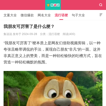

文案大全
微信爆款
网名大全
流行语梗
句子大全

知识大全
我朋友可厉害了是什么梗？
集说说 发布于 2024-09-28
分类：
流行语梗
阅读(400)
集说说
“我朋友可厉害了”梗本质上是网友们借助视频剪辑，以一种
夸张且略带调侃的手法，展现自己朋友“非凡”的一面。这并
非真正意义上的赞美，而是一种轻松愉快的吐槽方式，旨在
营造一种轻松幽默的氛围。