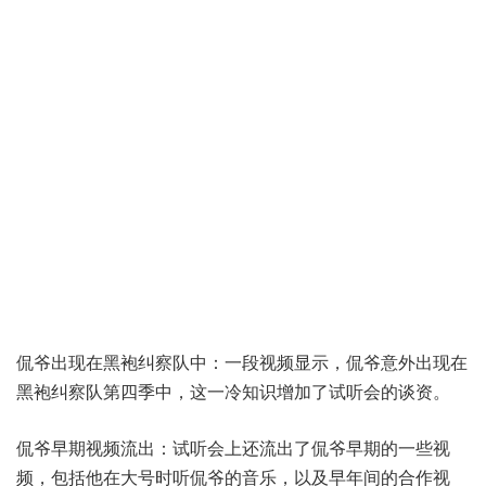
‌侃爷出现在黑袍纠察队中‌：一段视频显示，侃爷意外出现在
黑袍纠察队第四季中，这一冷知识增加了试听会的谈资‌。
侃爷早期视频流出‌：试听会上还流出了侃爷早期的一些视
频，包括他在大号时听侃爷的音乐，以及早年间的合作视