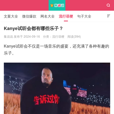

文案大全
微信爆款
网名大全
流行语梗
句子大全

知识大全
Kanye试听会都有哪些乐子？
集说说 发布于 2024-09-16
分类：
流行语梗
阅读(394)
集说说
Kanye试听会不仅是一场音乐的盛宴，还充满了各种有趣的
乐子。