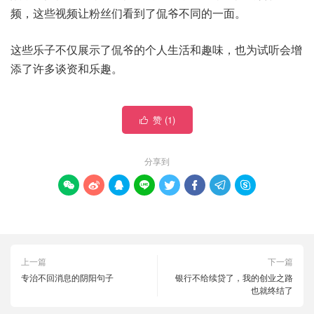
频，这些视频让粉丝们看到了侃爷不同的一面‌。
这些乐子不仅展示了侃爷的个人生活和趣味，也为试听会增
添了许多谈资和乐趣。
赞 (
1
)

分享到








上一篇
下一篇
专治不回消息的阴阳句子
银行不给续贷了，我的创业之路
也就终结了