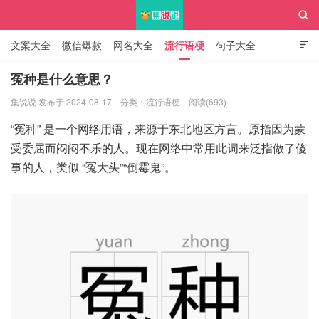

文案大全
微信爆款
网名大全
流行语梗
句子大全

知识大全
冤种是什么意思？
集说说 发布于 2024-08-17
分类：
流行语梗
阅读(693)
集说说
“冤种” 是一个网络用语，来源于东北地区方言。原指因为蒙
受委屈而闷闷不乐的人。现在网络中常用此词来泛指做了傻
事的人，类似 “冤大头”“倒霉鬼”。