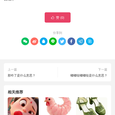
赞 (
0
)

分享到








上一篇
下一篇
那咋了是什么意思？
嘟嘟哒嘟嘟哒是什么意思？
相关推荐