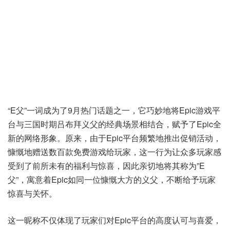
“E父”一词成为了9月热门话题之一，它巧妙地将Epic游戏平
台与三国时期吕布拜义父的经典场景相结合，赋予了Epic全
新的网络形象。原来，由于Epic平台频繁地推出促销活动，
慷慨地赠送数百款免费游戏给玩家，这一行为让众多玩家感
受到了前所未有的福利与惊喜，因此亲切地将其称为”E
父”，寓意着Epic如同一位慷慨大方的义父，不断给予玩家
惊喜与关怀。
这一昵称不仅体现了玩家们对Epic平台的高度认可与喜爱，