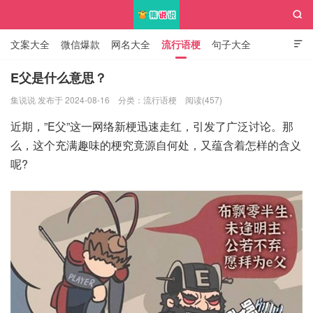

文案大全
微信爆款
网名大全
流行语梗
句子大全

知识大全
E父是什么意思？
集说说 发布于 2024-08-16
分类：
流行语梗
阅读(457)
集说说
近期，”E父”这一网络新梗迅速走红，引发了广泛讨论。那
么，这个充满趣味的梗究竟源自何处，又蕴含着怎样的含义
呢?