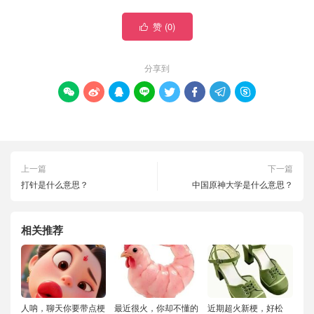
赞 (
0
)

分享到








上一篇
下一篇
打针是什么意思？
中国原神大学是什么意思？
相关推荐
人呐，聊天你要带点梗
最近很火，你却不懂的
近期超火新梗，好松