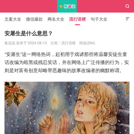

文案大全
微信爆款
网名大全
流行语梗
句子大全

知识大全
安屠生是什么意思？
集说说 发布于 2024-08-13
分类：
流行语梗
阅读(284)
集说说
“安屠生”这一网络热词，起初用于戏谑那些将温馨安徒生童
话改编为暗黑或残忍笑话，并在网络上广泛传播的行为，实
则是对富有创意却略带恶趣味的故事改编者的幽默称谓。