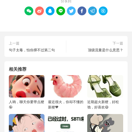
分享到








上一篇
下一篇
句子太毒，怕你撑不过第二句
顶级流量是什么意思？
相关推荐
人呐，聊天你要带点梗
最近很火，你却不懂的
近期超火新梗，好松
🤪
新梗🧡
弛，好喜欢😄