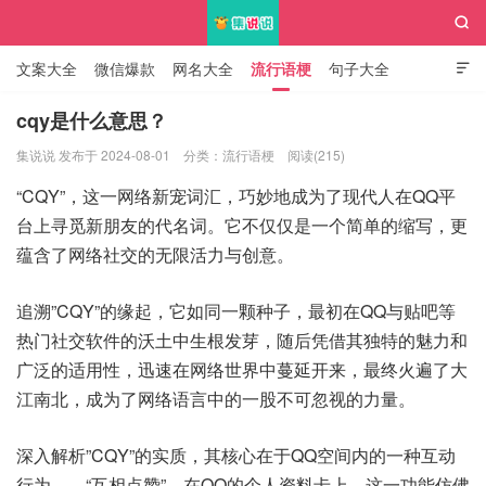

文案大全
微信爆款
网名大全
流行语梗
句子大全

知识大全
cqy是什么意思？
集说说 发布于 2024-08-01
分类：
流行语梗
阅读(215)
集说说
“CQY”，这一网络新宠词汇，巧妙地成为了现代人在QQ平
台上寻觅新朋友的代名词。它不仅仅是一个简单的缩写，更
蕴含了网络社交的无限活力与创意。
追溯”CQY”的缘起，它如同一颗种子，最初在QQ与贴吧等
热门社交软件的沃土中生根发芽，随后凭借其独特的魅力和
广泛的适用性，迅速在网络世界中蔓延开来，最终火遍了大
江南北，成为了网络语言中的一股不可忽视的力量。
深入解析”CQY”的实质，其核心在于QQ空间内的一种互动
行为——“互相点赞”。在QQ的个人资料卡上，这一功能仿佛