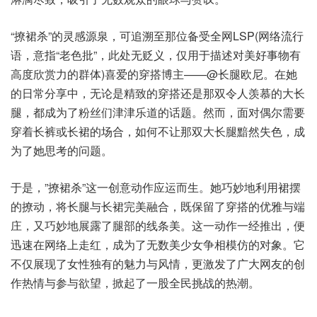
“撩裙杀”的灵感源泉，可追溯至那位备受全网LSP(网络流行
语，意指“老色批”，此处无贬义，仅用于描述对美好事物有
高度欣赏力的群体)喜爱的穿搭博主——@长腿欧尼。在她
的日常分享中，无论是精致的穿搭还是那双令人羡慕的大长
腿，都成为了粉丝们津津乐道的话题。然而，面对偶尔需要
穿着长裤或长裙的场合，如何不让那双大长腿黯然失色，成
为了她思考的问题。
于是，”撩裙杀”这一创意动作应运而生。她巧妙地利用裙摆
的撩动，将长腿与长裙完美融合，既保留了穿搭的优雅与端
庄，又巧妙地展露了腿部的线条美。这一动作一经推出，便
迅速在网络上走红，成为了无数美少女争相模仿的对象。它
不仅展现了女性独有的魅力与风情，更激发了广大网友的创
作热情与参与欲望，掀起了一股全民挑战的热潮。