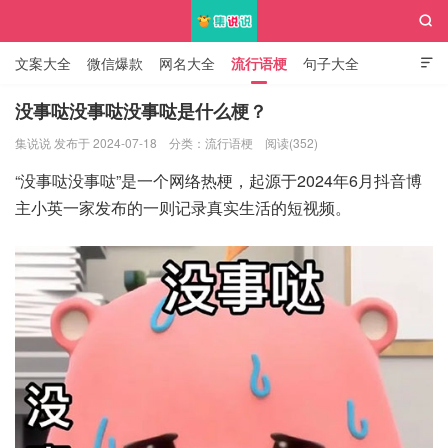

文案大全
微信爆款
网名大全
流行语梗
句子大全

知识大全
没事哒没事哒没事哒是什么梗？
集说说 发布于 2024-07-18
分类：
流行语梗
阅读(352)
集说说
“没事哒没事哒”是一个网络热梗，起源于2024年6月抖音博
主小英一家发布的一则记录真实生活的短视频。