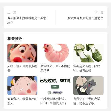
上一篇
下一篇
今天的风儿好喧嚣啊是什么意
食我压路机啦是什么意思？
思？
相关推荐
人呐，聊天你要带点梗
最近很火，你却不懂的
近期超火新梗，好松
🤪
新梗🧡
弛，好喜欢😄
偷偷背梗，做最有梗的
一种网络玩梗测试，
害我笑了一天的废话
女人
SBTI（附测试入口）
梗，笑不活了🤪