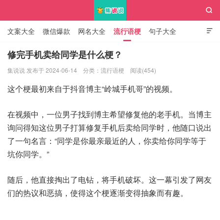

文案大全
微信爆款
网名大全
流行语梗
句子大全

知识大全
修完手机卖给同学是什么梗？
集说说 发布于 2024-06-14
分类：
流行语梗
阅读(454)
集说说
这个梗最初来自于抖音博主“岭城手机哥”的视频。
在视频中，一位男子找到博主希望修复他的老手机。当博主
询问得知这位男子打算修复手机后卖给同学时，他随口说出
了一句名言：“同学是你最亲最近的人，你卖给你同学等于
坑你同学。”
随后，他直接掏出了电钻，将手机破坏。这一幕引发了网友
们的热议和恶搞，使得这个梗逐渐变得抽象而有趣。