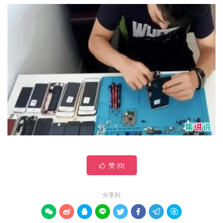
赞 (
0
)

分享到







