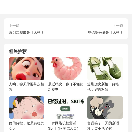
上一篇
下一篇
编剧式观影是什么梗？
奥德彪头像是什么梗？
相关推荐
人呐，聊天你要带点梗
最近很火，你却不懂的
近期超火新梗，好松
🤪
新梗🧡
弛，好喜欢😄
偷偷背梗，做最有梗的
一种网络玩梗测试，
害我笑了一天的废话
女人
SBTI（附测试入口）
梗，笑不活了🤪