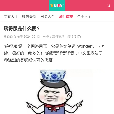

文案大全
微信爆款
网名大全
流行语梗
句子大全

知识大全
碗得服是什么梗？
集说说 发布于 2024-06-13
分类：
流行语梗
阅读(217)
集说说
“碗得服”是一个网络用语，它是英文单词 “wonderful”（奇
妙、极好的、绝妙的）”的谐音译音译音，中文里表达了一
种强烈的赞叹或认可的态度。