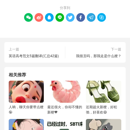
分享到








上一篇
下一篇
英语高考范文5篇翻译(汇总42篇)
我很丑吗，那我走是什么梗？
相关推荐
人呐，聊天你要带点梗
最近很火，你却不懂的
近期超火新梗，好松
🤪
新梗🧡
弛，好喜欢😄