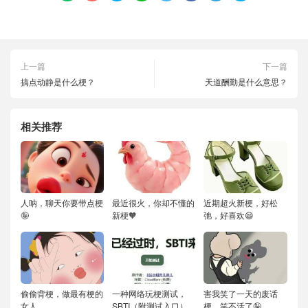
上一篇
下一篇
搞点动静是什么梗？
天道酬勤是什么意思？
相关推荐
人呐，聊天你要带点梗
最近很火，你却不懂的
近期超火新梗，好松
🤪
新梗🧡
弛，好喜欢😄
偷偷背梗，做最有梗的
一种网络玩梗测试，
害我笑了一天的废话
女人
SBTI（附测试入口）
梗，笑不活了🤪