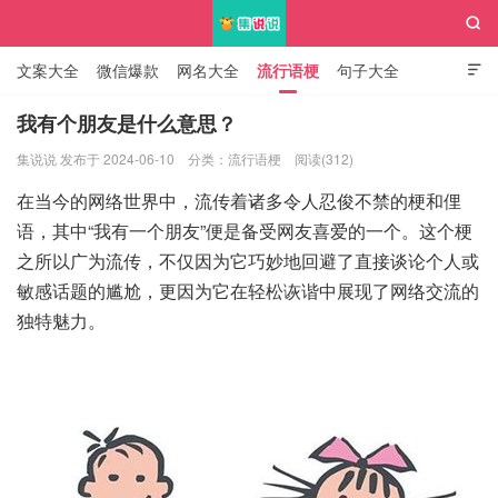

文案大全
微信爆款
网名大全
流行语梗
句子大全

知识大全
我有个朋友是什么意思？
集说说 发布于 2024-06-10
分类：
流行语梗
阅读(312)
集说说
在当今的网络世界中，流传着诸多令人忍俊不禁的梗和俚
语，其中“我有一个朋友”便是备受网友喜爱的一个。这个梗
之所以广为流传，不仅因为它巧妙地回避了直接谈论个人或
敏感话题的尴尬，更因为它在轻松诙谐中展现了网络交流的
独特魅力。