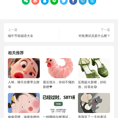








上一篇
下一篇
端午节祝福语大全
对焦测试员是什么梗？
相关推荐
人呐，聊天你要带点梗
最近很火，你却不懂的
近期超火新梗，好松
🤪
新梗🧡
弛，好喜欢😄
偷偷背梗，做最有梗的
一种网络玩梗测试，
害我笑了一天的废话