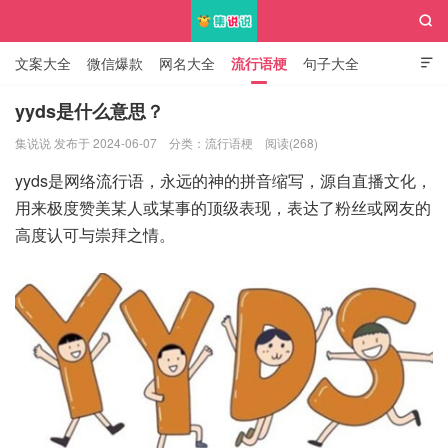

文案大全
微信爆款
网名大全
流行语梗
句子大全

知识大全
yyds是什么意思？
集说说 发布于 2024-06-07
分类：
流行语梗
阅读(268)
集说说
yyds是网络流行语，永远的神的拼音缩写，源自直播文化，
用来极度赞美某人或某事的顶级表现，表达了粉丝或网友的
高度认可与崇拜之情。