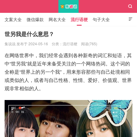

文案大全
微信爆款
网名大全
流行语梗
句子大全

知识大全
世另我是什么意思？
集说说 发布于 2024-05-16
分类：
流行语梗
阅读(765)
集说说
在网络世界中，我们经常会遇到各种新奇的词汇和短语，其
中“世另我”就是近年来备受关注的一个网络热词。这个词的
全称是“世界上的另一个我”，用来形容那些与自己处境相同
或类似的人，或者与自己性格、性情、爱好、价值观、世界
观非常相似的人。