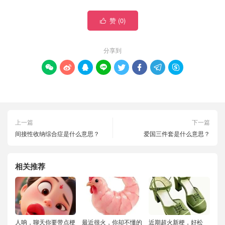
赞 (
0
)

分享到








上一篇
下一篇
间接性收纳综合症是什么意思？
爱国三件套是什么意思？
相关推荐
人呐，聊天你要带点梗
最近很火，你却不懂的
近期超火新梗，好松