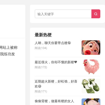

最新热梗
人呐，聊天你要带点梗🤪
国网站上被称
阅读(134)
“我练功发
最近很火，你却不懂的新梗🧡
阅读(172)
近期超火新梗，好松弛，好喜
欢😄
阅读(171)
偷偷背梗，做最有梗的女人