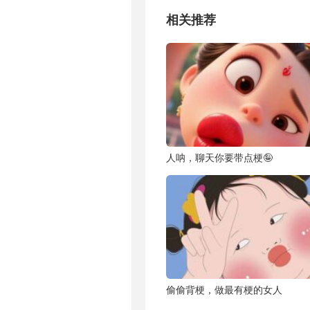
相关推荐
人呐，聊天你要带点梗🤪
偷偷背梗，做最有梗的女人