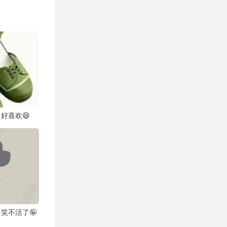
好喜欢😄
笑不活了🤪