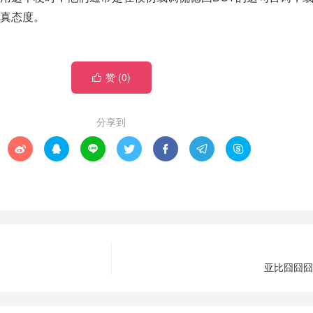
真态度。
赞 (
0
)

分享到







亚比囧囧囧