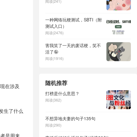
阅读(241)
一种网络玩梗测试，SBTI（附
测试入口）
阅读(2476)
害我笑了一天的废话梗，笑不
活了🤪
阅读(1916)
随机推荐
现在涉及
打榜是什么意思？
阅读(362)
天，发生了什么
不想异地夫妻的句子135句
阅读(290)
或者是用来