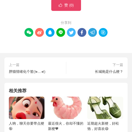
赞 (
0
)

分享到








上一篇
下一篇
胖猫情绪化个签(⋟﹏⋞)
长城炮是什么梗？
相关推荐
人呐，聊天你要带点梗
最近很火，你却不懂的
近期超火新梗，好松
🤪
新梗🧡
弛，好喜欢😄