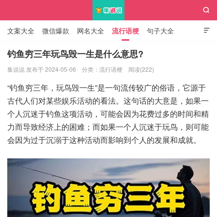

文案大全
微信爆款
网名大全
流行语梗
句子大全

知识大全
钓鱼穷三年玩鸟毁一生是什么意思?
集说说 发布于 2024-05-06
分类：
流行语梗
阅读(222)
集说说
“钓鱼穷三年，玩鸟毁一生”是一句流传较广的俗语，它源于
古代人们对某些娱乐活动的看法。这句话的大意是，如果一
个人沉迷于钓鱼这项活动，可能会因为花费过多的时间和精
力而导致经济上的困难；而如果一个人沉迷于玩鸟，则可能
会因为过于沉溺于这种活动而影响到个人的发展和成就。