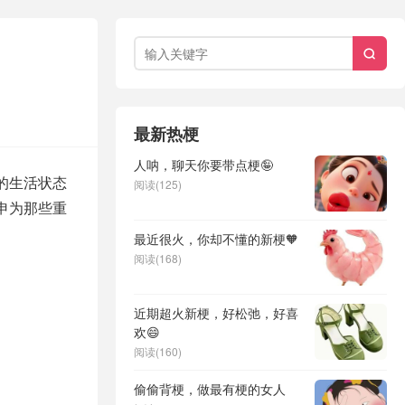

最新热梗
人呐，聊天你要带点梗🤪
的生活状态
阅读(125)
申为那些重
最近很火，你却不懂的新梗🧡
阅读(168)
近期超火新梗，好松弛，好喜
欢😄
阅读(160)
偷偷背梗，做最有梗的女人