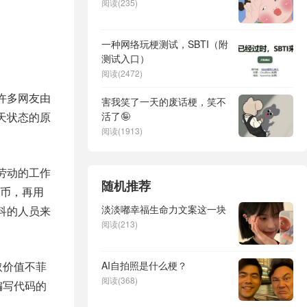
阅读(235)
一种网络玩梗测试，SBTI（附
测试入口）
阅读(2472)
许多网友由
害我笑了一天的废话梗，笑不
天状态的原
活了🤪
阅读(1913)
劳动的工作
随机推荐
币，再用
淡淡嘟幸福生命力文案这一块
科的人员来
阅读(213)
取价值不菲
AI自拍照是什么梗？
阅读(368)
编写代码的