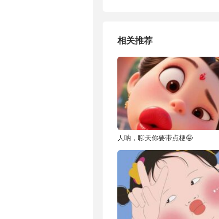
相关推荐
人呐，聊天你要带点梗🤪