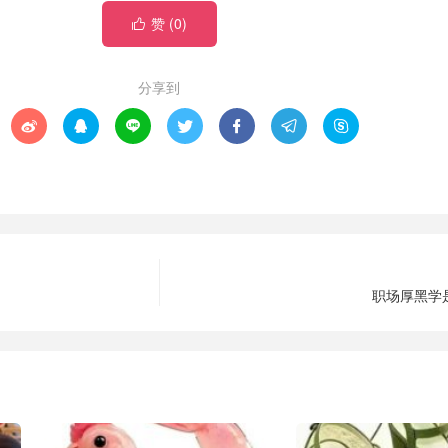
赞 (
0
)

分享到







职场厚黑学