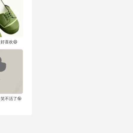
好喜欢😄
笑不活了🤪