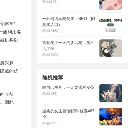
阅读(219)
一种网络玩梗测试，SBTI（附
“薅草”，
测试入口）
阅读(2460)
一族利用各
融机构以
害我笑了一天的废话梗，笑不
活了🤪
阅读(1900)
感兴趣，
隐藏的优
随机推荐
晒自己照片，一定要这样发🥳
的收益，
阅读(165)
。因此，
温柔的女生微信昵称(优选487
个)
阅读(163)