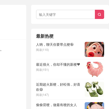

最新热梗
人呐，聊天你要带点梗🤪
。
阅读(110)
最近很火，你却不懂的新梗🧡
阅读(151)
近期超火新梗，好松弛，好喜
欢😄
阅读(147)
偷偷背梗，做最有梗的女人