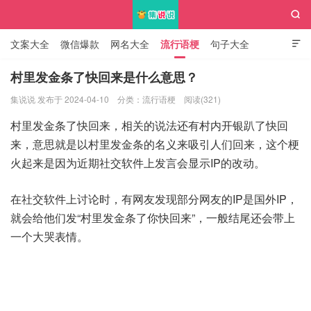

文案大全
微信爆款
网名大全
流行语梗
句子大全

知识大全
村里发金条了快回来是什么意思？
集说说 发布于 2024-04-10
分类：
流行语梗
阅读(321)
集说说
村里发金条了快回来，相关的说法还有村内开银趴了快回
来，意思就是以村里发金条的名义来吸引人们回来，这个梗
火起来是因为近期社交软件上发言会显示IP的改动。
在社交软件上讨论时，有网友发现部分网友的IP是国外IP，
就会给他们发“村里发金条了你快回来”，一般结尾还会带上
一个大哭表情。