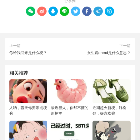
分享到








上一篇
下一篇
你给我回来是什么梗？
女生说qnmd是什么意思？
相关推荐
人呐，聊天你要带点梗
最近很火，你却不懂的
近期超火新梗，好松
🤪
新梗🧡
弛，好喜欢😄