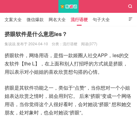

文案大全
微信爆款
网名大全
流行语梗
句子大全

知识大全
挤眼软件是什么意思les？
集说说 发布于 2024-04-10
分类：
流行语梗
阅读(377)
集说说
挤眼软件，网络用语，是指一款姬圈人社交APP，les的交
友软件【the L】，在上面和别人打招呼的方式就是挤眼，
用以表示对小姐姐的喜欢欣赏想勾搭的心情。
挤眼是其软件功能之一，类似于“点赞”，当你想对一个小姐
姐表达欣赏之情时，就会用到它。 后来“挤眼”变成一个网络
用语，当你觉得这个人很好看时，会对她说“挤眼” 想和她交
朋友，处对象时，也会对她说“挤眼”。