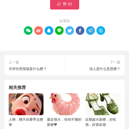
赞 (
0
)

分享到








上一篇
下一篇
月评社死现场是什么梗？
淡人是什么意思梗？
相关推荐
人呐，聊天你要带点梗
最近很火，你却不懂的
近期超火新梗，好松
🤪
新梗🧡
弛，好喜欢😄