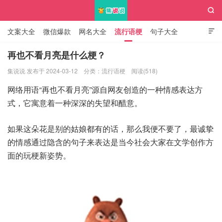

文案大全
微信爆款
网名大全
流行语梗
句子大全

知识大全
再也不看月亮是什么梗？
集说说 发布于 2024-03-12
分类：
流行语梗
阅读(518)
集说说
网络用语“再也不看月亮”源自网友创造的一种情感表达方
式，它寓意着一种深深的失望和醋意。
如果这朵花是别的姑娘都有的话，那么我便不要了，最诚挚
的情感通过隐含的句子来表达是当今社会大家在文学创作方
面的玩梗新姿势。