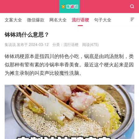

文案大全
微信爆款
网名大全
流行语梗
句子大全

知识大全
钵钵鸡什么意思？
集说说 发布于 2024-03-12
分类：
流行语梗
阅读(475)
集说说
钵钵鸡梗原本是指四川的特色小吃，锅底是由鸡汤熬制，类
似那种有荤有素的冷锅串串香美食。最近这个梗火起来是因
为摊主录制的叫卖声比较魔性洗脑。