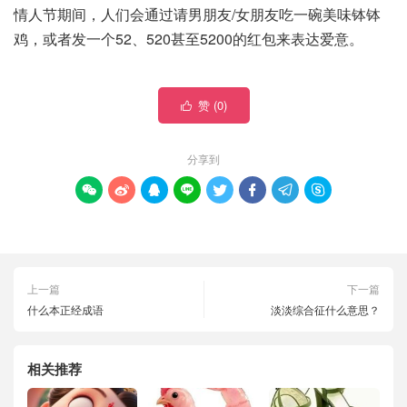
情人节期间，人们会通过请男朋友/女朋友吃一碗美味钵钵
鸡，或者发一个52、520甚至5200的红包来表达爱意。
赞 (
0
)

分享到








上一篇
下一篇
什么本正经成语
淡淡综合征什么意思？
相关推荐