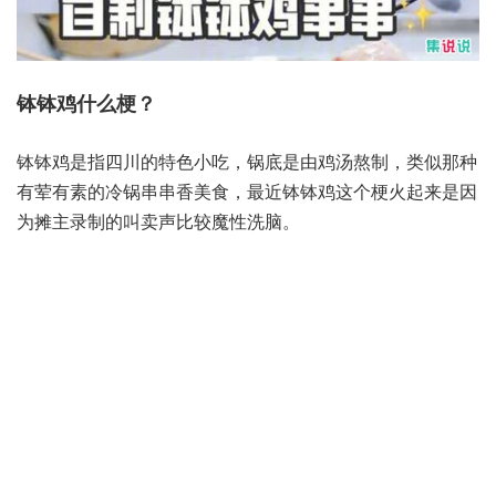
钵钵鸡什么梗？
钵钵鸡是指四川的特色小吃，锅底是由鸡汤熬制，类似那种
有荤有素的冷锅串串香美食，最近钵钵鸡这个梗火起来是因
为摊主录制的叫卖声比较魔性洗脑。