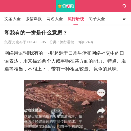

文案大全
微信爆款
网名大全
流行语梗
句子大全

知识大全
和我有的一拼是什么意思？
集说说 发布于 2024-03-05
分类：
流行语梗
阅读(249)
集说说
网络用语“和我有的一拼”起源于日常生活和网络社交中的口
语表达，用来描述两个人或事物在某方面的能力、特点、境
遇等相当，不相上下，带有一种相互较量、竞争的意味。