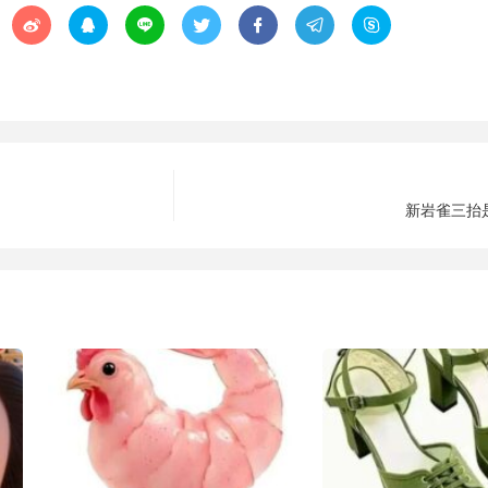







新岩雀三抬