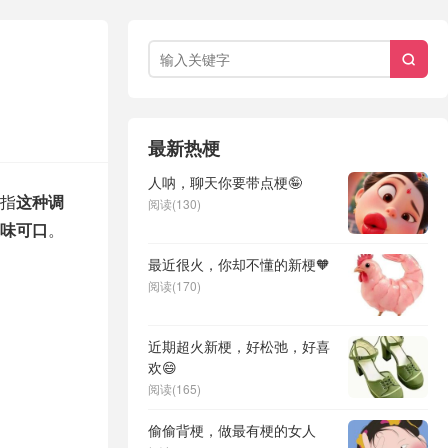

最新热梗
人呐，聊天你要带点梗🤪
指
这种调
阅读(130)
味可口
。
最近很火，你却不懂的新梗🧡
阅读(170)
近期超火新梗，好松弛，好喜
欢😄
阅读(165)
偷偷背梗，做最有梗的女人