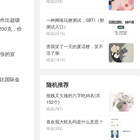
阅读(238)
作出超级
一种网络玩梗测试，SBTI（附
测试入口）
00克，价
阅读(2474)
害我笑了一天的废话梗，笑不
活了🤪
张的宣
阅读(1914)
料比国际金
随机推荐
很贱又欠揍的六字吃鸡名(共
152个)
阅读(287)
喜欢我大蛇丸吗是什么意思？
阅读(332)