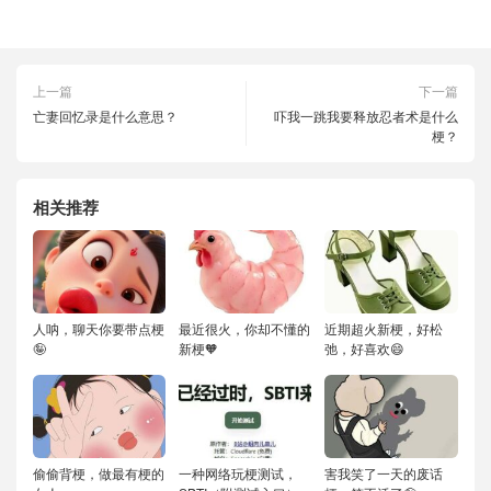
上一篇
下一篇
亡妻回忆录是什么意思？
吓我一跳我要释放忍者术是什么
梗？
相关推荐
人呐，聊天你要带点梗
最近很火，你却不懂的
近期超火新梗，好松
🤪
新梗🧡
弛，好喜欢😄
偷偷背梗，做最有梗的
一种网络玩梗测试，
害我笑了一天的废话