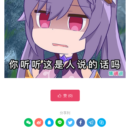
赞 (
0
)

分享到







