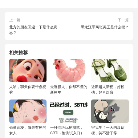
上一篇
下一篇
北方的朋友回避一下是什么意
黑龙江军阀张美玉是什么梗？
思？
相关推荐
人呐，聊天你要带点梗
最近很火，你却不懂的
近期超火新梗，好松
🤪
新梗🧡
弛，好喜欢😄
偷偷背梗，做最有梗的
一种网络玩梗测试，
害我笑了一天的废话
女人
SBTI（附测试入口）
梗，笑不活了🤪