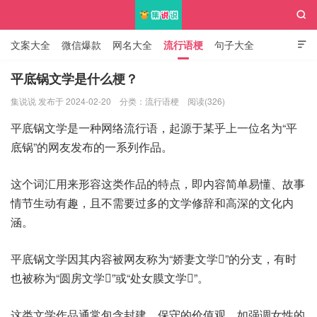

文案大全
微信爆款
网名大全
流行语梗
句子大全

知识大全
平底锅文学是什么梗？
集说说 发布于 2024-02-20
分类：
流行语梗
阅读(326)
集说说
平底锅文学是一种网络流行语，起源于某乎上一位名为“平
底锅”的网友发布的一系列作品。
这个词汇用来形容这类作品的特点，即内容简单易懂、故事
情节生动有趣，且不需要过多的文学修辞和高深的文化内
涵。
平底锅文学因其内容被网友称为“娇妻文学”的分支，有时
也被称为“圆房文学”或“处女膜文学”。
这类文学作品通常包含封建、保守的价值观，如强调女性的