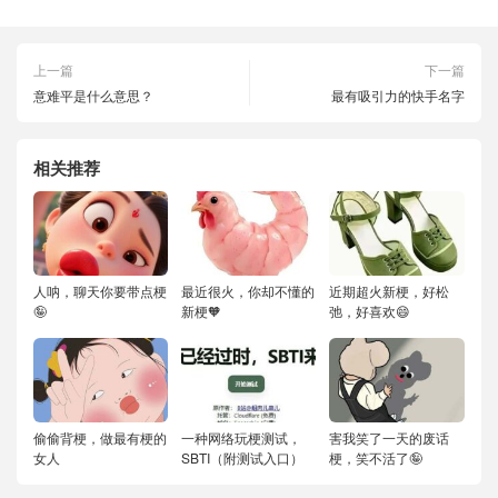
上一篇
下一篇
意难平是什么意思？
最有吸引力的快手名字
相关推荐
人呐，聊天你要带点梗
最近很火，你却不懂的
近期超火新梗，好松
🤪
新梗🧡
弛，好喜欢😄
偷偷背梗，做最有梗的
一种网络玩梗测试，
害我笑了一天的废话
女人
SBTI（附测试入口）
梗，笑不活了🤪