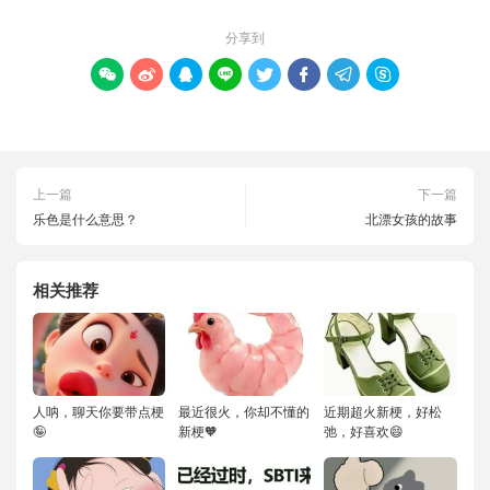
分享到








上一篇
下一篇
乐色是什么意思？
北漂女孩的故事
相关推荐
人呐，聊天你要带点梗
最近很火，你却不懂的
近期超火新梗，好松
🤪
新梗🧡
弛，好喜欢😄