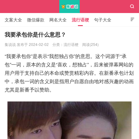

文案大全
微信爆款
网名大全
流行语梗
句子大全

知识大全
我要承包你是什么意思？
集说说 发布于 2024-02-02
分类：
流行语梗
阅读(254)
集说说
“我要承包你”是表示“我想独占你”的意思。这个词源于“承
包”一词，原本的含义是“喜欢，想独占”，后来被弹幕网站的
用户用于支持自己的本命或赞赏精彩内容。在新番承包计划
中，承包一词的含义则是指用户自愿自由地对感兴趣的动画
尤其是新番予以赞助。