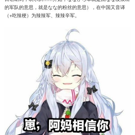
的军队的意思，就是なな的粉丝的意思），在中国又音译
（+吃辣梗）为辣辣军、辣辣辛军。