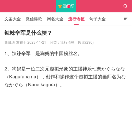

文案大全
微信爆款
网名大全
流行语梗
句子大全

知识大全
辣辣辛军是什么梗？
集说说 发布于 2023-11-21
分类：
流行语梗
阅读(290)
集说说
1、辣辣辛军，是狗妈的中国粉丝名。
2、狗妈是一位二次元虚拟形象的主播神乐七奈かぐらなな
（Kagurana na），创作和操作这个虚拟主播的画师名为な
なかぐら（Nana kagura）。