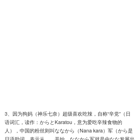
3、因为狗妈（神乐七奈）超级喜欢吃辣，自称“辛党”（日
语词汇，读作：からとKaratou，意为爱吃辛辣食物的
人），中国的粉丝则叫ななから（Nana kara）军（から是
日语助词，表示从……开始，ななから军就是由なな发展出