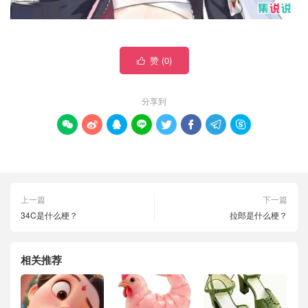
赞 (
0
)

分享到








上一篇
下一篇
34C是什么梗？
拉郎是什么梗？
相关推荐