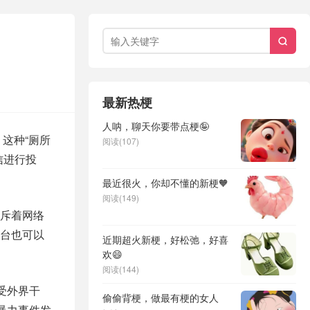

最新热梗
人呐，聊天你要带点梗🤪
这种“厕所
阅读(107)
信进行投
最近很火，你却不懂的新梗🧡
阅读(149)
斥着网络
台也可以
近期超火新梗，好松弛，好喜
欢😄
阅读(144)
受外界干
偷偷背梗，做最有梗的女人
暴力事件发