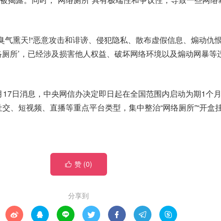
，臭气熏天!“恶意攻击和诽谤、侵犯隐私、散布虚假信息、煽动仇
络厕所’，已经涉及损害他人权益、破坏网络环境以及煽动网暴等
1月17日消息，中央网信办决定即日起在全国范围内启动为期1个月
交、短视频、直播等重点平台类型，集中整治“网络厕所”“开盒挂
赞 (
0
)

分享到






