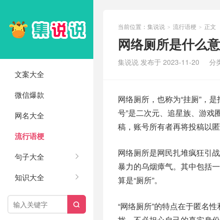
当前位置：
集说说
流行语梗
正文
>
>
网络厕所是什么意
集说说 发布于 2023-11-20
分
文案大全
微信爆款
网络厕所，也称为“挂厕”，
号”是二次元、追星族、游戏
网名大全
稿，账号所有者再将投稿以匿
流行语梗
网络厕所是网民扎堆疯狂引
句子大全
暴力的乌烟瘴气。其中包括
知识大全
算是“厕所”。
“网络厕所”的特点在于匿名

扰，不必担心自己的真实身份