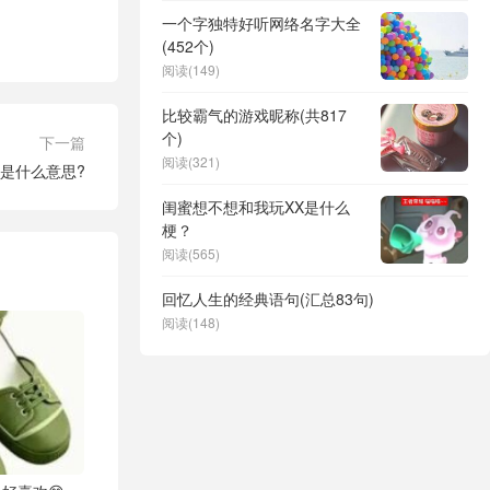
一个字独特好听网络名字大全
(452个)
阅读(149)
比较霸气的游戏昵称(共817
个)
下一篇
阅读(321)
是什么意思?
闺蜜想不想和我玩XX是什么
梗？
阅读(565)
回忆人生的经典语句(汇总83句)
阅读(148)