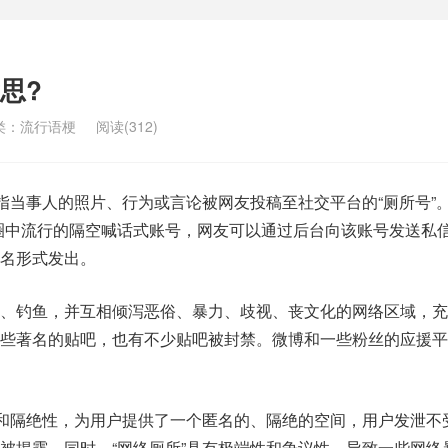
思?
类：
流行语梗
阅读(312)
是指当事人的照片、行为或言论被网友投稿至社交平台的“厕所号”。
圈中流行的隔空喊话式账号，网友可以通过后台向该账号发送私
名形式发出。
战、钓鱼，并互相倾泻恶俗、暴力、歧视、丧文化的网络区域，充
一些著名的贴吧，也有不少贴吧被封禁。微博和一些粉丝的应援平
性和隔绝性，为用户提供了一个匿名的、隔绝的空间，用户发泄不
被揭露。同时，“网络厕所”具有极端性和争议性，导致一些网络