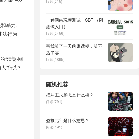
阅读(215)
一种网络玩梗测试，SBTI（附
恨和暴力、
测试入口）
违法行为，
阅读(2456)
害我笑了一天的废话梗，笑不
活了🤪
的“清朗·网
阅读(1895)
人”行为7
随机推荐
把妹王火麟飞是什么梗？
阅读(791)
盗摄元年是什么意思？
阅读(195)