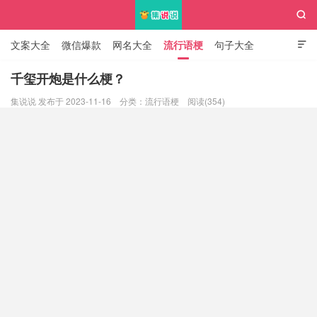

文案大全
微信爆款
网名大全
流行语梗
句子大全

知识大全
千玺开炮是什么梗？
集说说 发布于 2023-11-16
分类：
流行语梗
阅读(354)
集说说