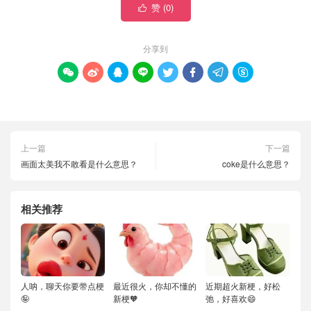
赞 (
0
)

分享到








上一篇
下一篇
画面太美我不敢看是什么意思？
coke是什么意思？
相关推荐
人呐，聊天你要带点梗
最近很火，你却不懂的
近期超火新梗，好松
🤪
新梗🧡
弛，好喜欢😄