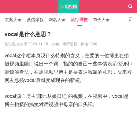

文案大全
微信爆款
网名大全
流行语梗
句子大全

知识大全
vocal是什么意思？
集说说 发布于 2023-11-15
分类：
流行语梗
阅读(238)
集说说
vocal这个梗本身没什么特别的含义，主要的一位博主在拍
摄视频里随口说出一个词，指的的自己一些事情表示惊讶和
震惊的看法，在原视频里博主是要表达我靠的意思，后来被
网友恶搞vocal后就变成现在的新梗。
vocal源自博主“耶比从娘日记”的视频，在视频中，vocal是
博主拍摄的搞笑对话视频中母亲的口头禅。