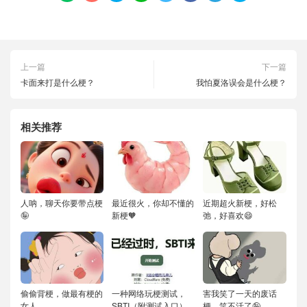
上一篇
下一篇
卡面来打是什么梗？
我怕夏洛误会是什么梗？
相关推荐
人呐，聊天你要带点梗
最近很火，你却不懂的
近期超火新梗，好松
🤪
新梗🧡
弛，好喜欢😄
偷偷背梗，做最有梗的
一种网络玩梗测试，
害我笑了一天的废话
女人
SBTI（附测试入口）
梗，笑不活了🤪