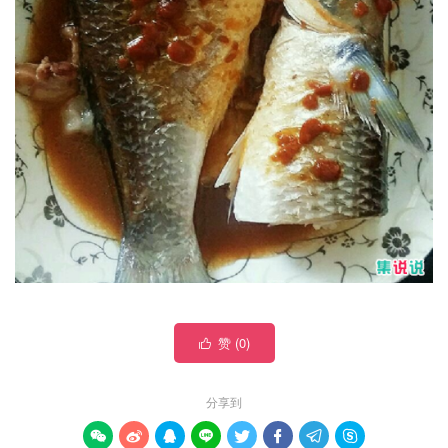
赞 (
0
)

分享到







