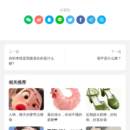
分享到








上一篇
下一篇
你的奇怪是我最喜欢的是什么
瑞平是什么梗？
梗?
相关推荐
人呐，聊天你要带点梗
最近很火，你却不懂的
近期超火新梗，好松
🤪
新梗🧡
弛，好喜欢😄