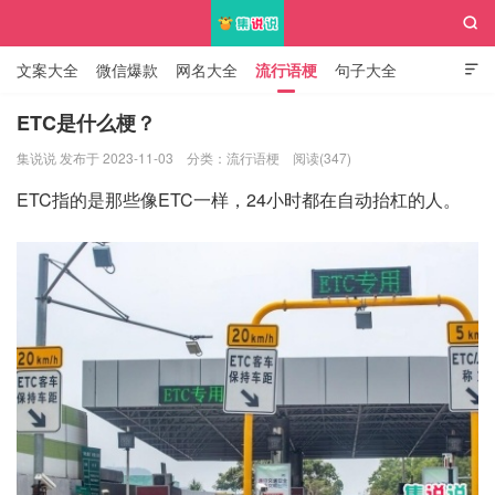

文案大全
微信爆款
网名大全
流行语梗
句子大全

知识大全
ETC是什么梗？
集说说 发布于 2023-11-03
分类：
流行语梗
阅读(347)
集说说
ETC指的是那些像ETC一样，24小时都在自动抬杠的人。