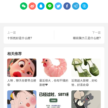








上一篇
下一篇
十拒然好是什么梗?
睡前脑力工是什么梗?
相关推荐
人呐，聊天你要带点梗
最近很火，你却不懂的
近期超火新梗，好松
🤪
新梗🧡
弛，好喜欢😄