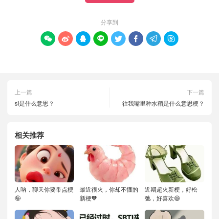
分享到








上一篇
下一篇
sl是什么意思？
往我嘴里种水稻是什么意思梗？
相关推荐
人呐，聊天你要带点梗
最近很火，你却不懂的
近期超火新梗，好松
🤪
新梗🧡
弛，好喜欢😄