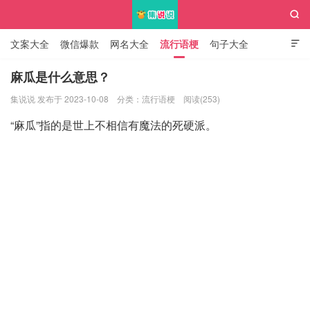

文案大全
微信爆款
网名大全
流行语梗
句子大全

知识大全
麻瓜是什么意思？
集说说 发布于 2023-10-08
分类：
流行语梗
阅读(253)
集说说
“麻瓜”指的是世上不相信有魔法的死硬派。