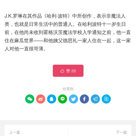
J.K.罗琳在其作品《哈利·波特》中所创作，表示非魔法人
类，也就是日常生活中的普通人。在哈利波特十一岁生日
前，在他尚未收到霍格沃茨魔法学校入学通知之前，他一直
住在麻瓜世界——和他姨父德思礼一家人住在一起，这一家
人对他一直很苛薄。
赞 (
0
)

分享到








上一篇
下一篇