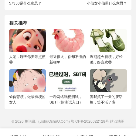
57350是什么意思？
小仙女小仙男什么意思？
相关推荐
人呐，聊天你要带点梗
最近很火，你却不懂的
近期超火新梗，好松
🤪
新梗🧡
弛，好喜欢😄
偷偷背梗，做最有梗的
一种网络玩梗测试，
害我笑了一天的废话
女人
SBTI（附测试入口）
梗，笑不活了🤪
© 2026
集说说
(JishuOshuO.Com)
鄂ICP备2020022128号
站点地图