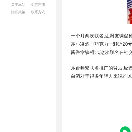
关于本站
|
免责声明
隐私政策
|
联系方式
一个月两次联名,让网友调侃称
茅小凌酒心巧克力一颗近20元
酱香拿铁相比,这次联名在社
茅台频繁联名推广的背后,应
白酒对于很多年轻人来说难以
