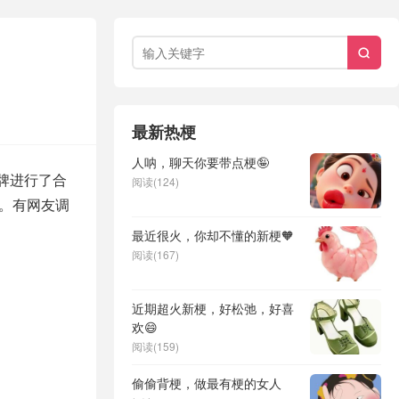

最新热梗
人呐，聊天你要带点梗🤪
品牌进行了合
阅读(124)
等。有网友调
最近很火，你却不懂的新梗🧡
阅读(167)
近期超火新梗，好松弛，好喜
欢😄
阅读(159)
偷偷背梗，做最有梗的女人