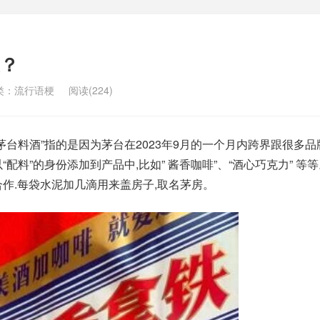
？
类：
流行语梗
阅读(224)
茅台料酒”指的是因为茅台在2023年9月的一个月内跨界跟很多
配料”的身份添加到产品中,比如” 酱香咖啡”、“酒心巧克力” 等
合作.每袋水泥加几滴用来盖房子,取名茅房。