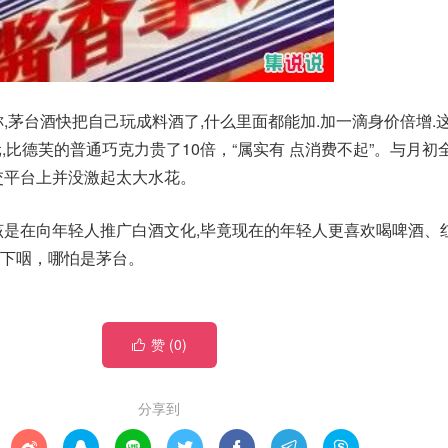
,茅台酒快把自己玩成料酒了,什么里面都能加.加一滴身价倍增.
,比德芙的普通巧克力贵了10倍，“属实有 点消费不起”。与月初
交平台上并没激起太大水花。
该是在向年轻人推广白酒文化,毕竟现在的年轻人更喜欢喝啤酒、红
下咽，哪怕是茅台。
赞 (
0
)

分享到






