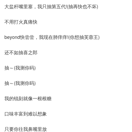
大盐杆嘴里塞，我只抽第五代!(抽再快也不坏)
不用打火真痛快
beyond快尝尝，我现在肺痒痒!(你想抽芙蓉王)
还不如抽喜之郎
抽～(我测你码)
抽～(我测你码)
我的锐刻就像一根根糖
口味丰富到难以想象
只要你往我鼻嘴里放