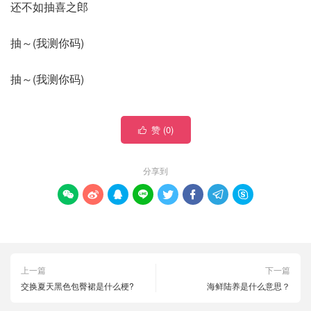
还不如抽喜之郎
抽～(我测你码)
抽～(我测你码)
赞 (
0
)

分享到








上一篇
下一篇
交换夏天黑色包臀裙是什么梗?
海鲜陆养是什么意思？