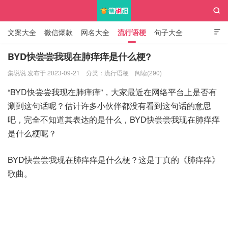

文案大全
微信爆款
网名大全
流行语梗
句子大全

知识大全
BYD快尝尝我现在肺痒痒是什么梗?
集说说 发布于 2023-09-21
分类：
流行语梗
阅读(290)
集说说
“BYD快尝尝我现在肺痒痒”，大家最近在网络平台上是否有
涮到这句话呢？估计许多小伙伴都没有看到这句话的意思
吧，完全不知道其表达的是什么，BYD快尝尝我现在肺痒痒
是什么梗呢？
BYD快尝尝我现在肺痒痒是什么梗？这是丁真的《肺痒痒》
歌曲。