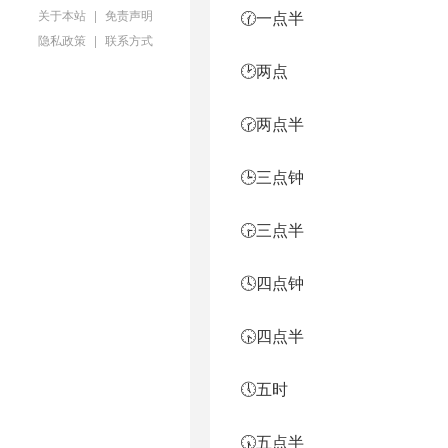
关于本站
|
免责声明
🕜一点半
隐私政策
|
联系方式
🕑两点
🕝两点半
🕒三点钟
🕞三点半
🕓四点钟
🕟四点半
🕔五时
🕠五点半