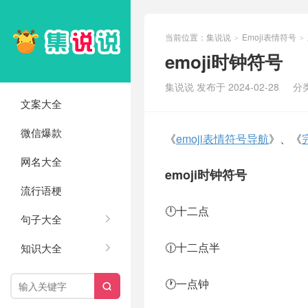
当前位置：
集说说
Emoji表情符号
>
>
emoji时钟符号
集说说 发布于 2024-02-28
分
文案大全
微信爆款
《
emoji表情符号导航
》、《
网名大全
emoji时钟符号
流行语梗
🕛十二点
句子大全
🕧十二点半
知识大全
🕐一点钟
