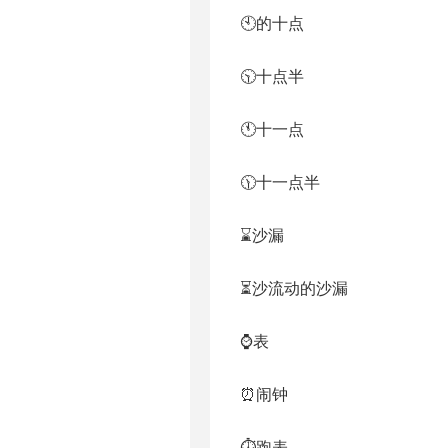
🕙的十点
🕥十点半
🕚十一点
🕦十一点半
⌛沙漏
⏳沙流动的沙漏
⌚表
⏰闹钟
⏱跑表