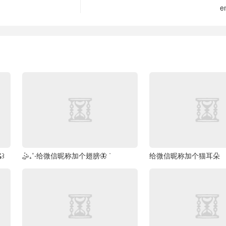
e
꒱
🤹₊˚‧给微信昵称加个翅膀🦋 ᐝ
给微信昵称加个猫耳朵