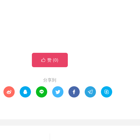
赞 (
0
)

分享到






