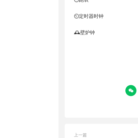
⏲定时器时钟
🕰壁炉钟

上一篇