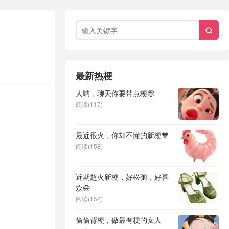

最新热梗
人呐，聊天你要带点梗🤪
阅读(117)
最近很火，你却不懂的新梗🧡
阅读(158)
近期超火新梗，好松弛，好喜
欢😄
阅读(152)
偷偷背梗，做最有梗的女人