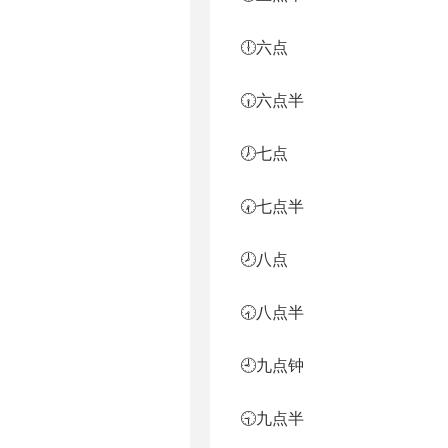
🕕六点
🕡六点半
🕖七点
🕢七点半
🕗八点
🕣八点半
🕘九点钟
🕤九点半